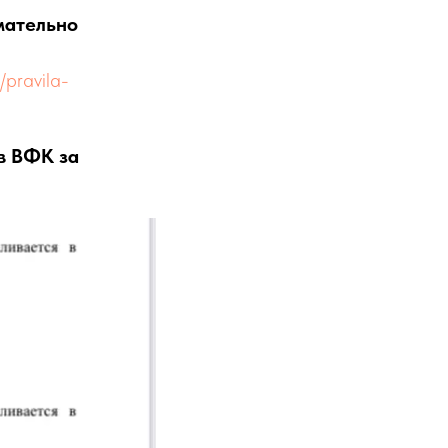
мательно
/pravila-
в ВФК за