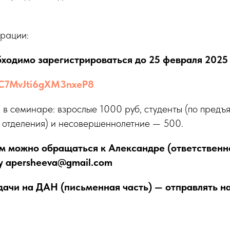
трации:
бходимо зарегистрироваться до 25 февраля 2025 
e/C7MvJti6gXM3nxeP8
 в семинаре: взрослые 1000 руб, студенты (по предъ
о отделения) и несовершеннолетние — 500.
м можно обращаться к Александре (ответственн
ту apersheeva@gmail.com
чи на ДАН (письменная часть) — отправлять на 