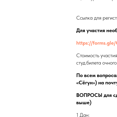
Ссылка для регис
Для участия нео
https://forms.gl
Стоимость участия
студ.билета очног
По всем вопроса
«Сёгун») на поч
ВОПРОСЫ для сда
выше)
1 Дан: