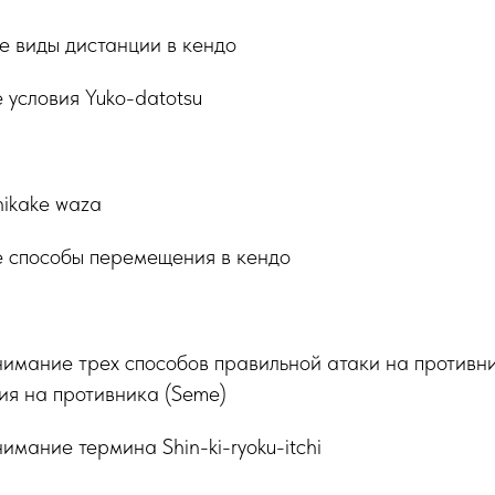
 виды дистанции в кендо
условия Yuko-datotsu
hikake waza
 способы перемещения в кендо
имание трех способов правильной атаки на противни
ия на противника (Seme)
мание термина Shin-ki-ryoku-itchi