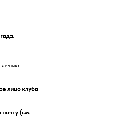
года.
явлению
ое лицо клуба
почту (см.