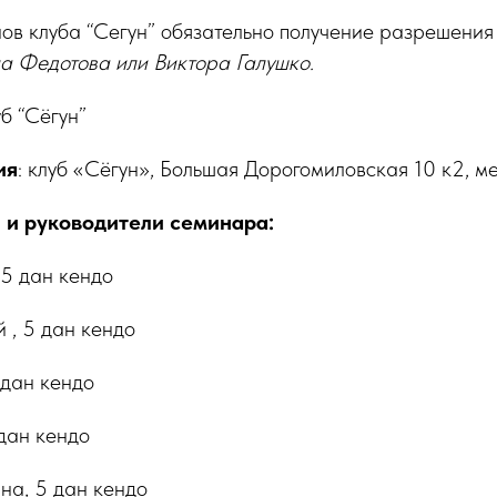
нов клуба “Сегун” обязательно получение разрешения
а Федотова или Виктора Галушко.
уб “Сёгун”
ия
: клуб «Сёгун», Большая Дорогомиловская 10 к2, м
 и руководители семинара:
 5 дан кендо
 , 5 дан кендо
 дан кендо
дан кендо
а, 5 дан кендо