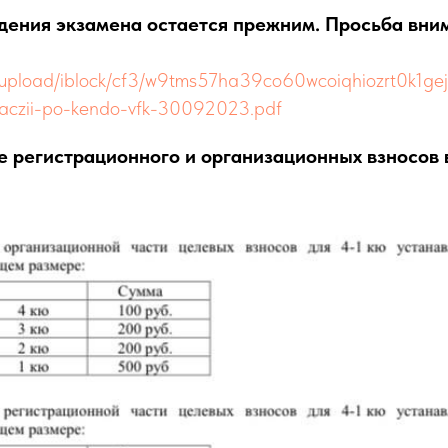
дения экзамена остается прежним. Просьба вни
u/upload/iblock/cf3/w9tms57ha39co60wcoiqhiozrt0k1gej
taczii-po-kendo-vfk-30092023.pdf
е регистрационного и организационных взносов 