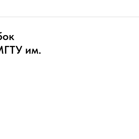
бок
МГТУ им.