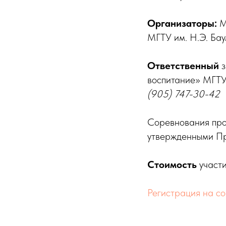
Организаторы:
М
МГТУ им. Н.Э. Бау
Ответственный
з
воспитание» МГТУ
(905) 747-30-42
Соревнования про
утвержденными П
Стоимость
участи
Регистрация на с