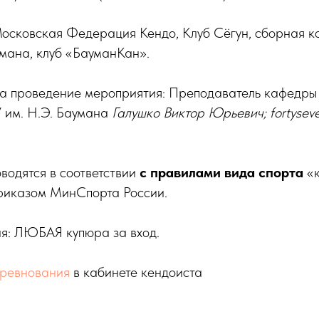
осковская Федерация Кендо, Клуб Сёгун, сборная к
мана, клуб «БауманКан».
а проведение мероприятия: Преподаватель кафедры
 им. Н.Э. Баумана
Галушко Виктор Юрьевич; fortysev
водятся в соответствии
с правилами вида спорта
«к
риказом МинСпорта России.
я: ЛЮБАЯ купюра за вход.
оревнования
в кабинете кендоиста