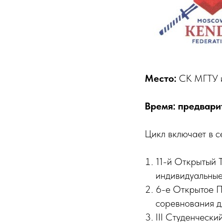
Место:
СК МГТУ и
Время: предвари
Цикл включает в с
11-й Открытый 
индивидуальные 
6-е Открытое П
соревнования дл
III Студенческ