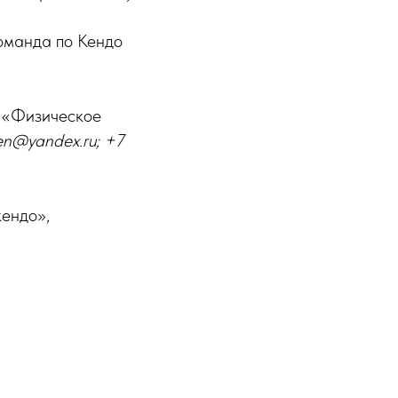
оманда по Кендо
 «Физическое
en@yandex.ru; +7
ендо»,