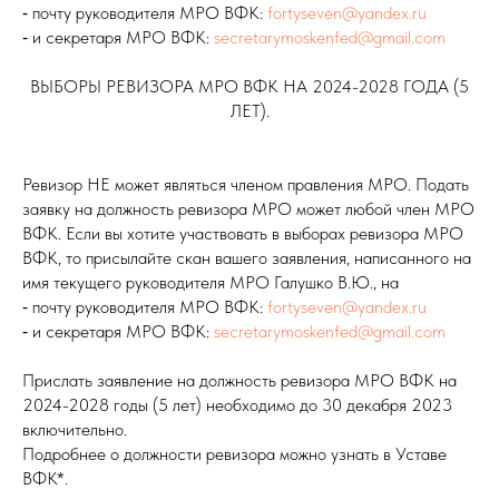
⁃ почту руководителя МРО ВФК:
fortyseven@yandex.ru
⁃ и секретаря МРО ВФК:
secretarymoskenfed@gmail.com
ВЫБОРЫ РЕВИЗОРА МРО ВФК НА 2024-2028 ГОДА (5
ЛЕТ).
Ревизор НЕ может являться членом правления МРО. Подать
заявку на должность ревизора МРО может любой член МРО
ВФК. Если вы хотите участвовать в выборах ревизора МРО
ВФК, то присылайте скан вашего заявления, написанного на
имя текущего руководителя МРО Галушко В.Ю., на
⁃ почту руководителя МРО ВФК:
fortyseven@yandex.ru
⁃ и секретаря МРО ВФК:
secretarymoskenfed@gmail.com
Прислать заявление на должность ревизора МРО ВФК на
2024-2028 годы (5 лет) необходимо до 30 декабря 2023
включительно.
Подробнее о должности ревизора можно узнать в Уставе
ВФК*.