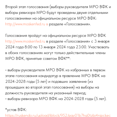
Второй этап голосования (выборы руководителя МРО ВФК и
выборы ревизора МРО будут проведены двумя отдельными
голосованиями на официальном ресурсе МРО ВФК:
http://www.moskenfed.ru в
разделе «Голосования».
Голосования пройдут на официальном ресурсе МРО ВФК
http://www.moskenfed.ru
в разделе «Голосования» с 3 января
2024 года 8:00 по 13 января 2024 года 23:00. Участвовать
в обоих голосованиях могут только действительные члены
МРО ВФК, принятые советом ВФК**:
⁃ выборы руководителя МРО ВФК из избранных в первом
этапе голосования кандидатур в правление МРО ВФК на
2024-2028 годы (5 лет) и подавших заявление (из
прошедших во второй этап голосования) на выборы на
должность руководителя на указанный период;
⁃ выборы ревизора МРО ВФК на 2024-2028 годы (5 лет).
*устав ВФК:
https://ruskendo.ru/upload/iblock/952/pgy01b7hg0tzbj4njpckec